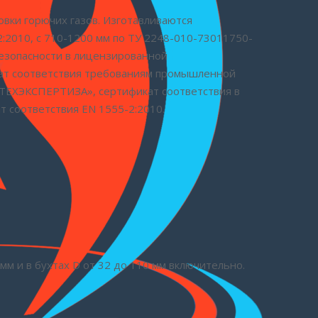
вки горючих газов. Изготавливаются
2:2010, с 710-1200 мм по ТУ 2248-010-73011750-
езопасности в лицензированной
ат соответствия требованиям промышленной
ТЕХЭКСПЕРТИЗА», сертификат соответствия в
 соответствия EN 1555-2:2010.
мм и в бухтах D от 32 до 110 мм включительно.