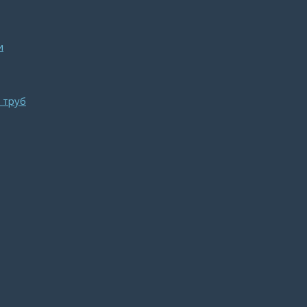
и
 труб